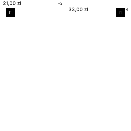
21,00 zł
+2
33,00 zł
+4
Poprzedni
Nast