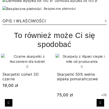
Darmowa wysyłka od 150 zł
Bezpieczne płatności
OPIS I WŁAŚCIWOŚCI
To również może Ci się
spodobać
Skarpetki comet 3D
Skarpetki 50% wełna
czarne
alpaka pomarańczowe
19,00 zł
75,00 zł
+15
Poprzedni
Nast