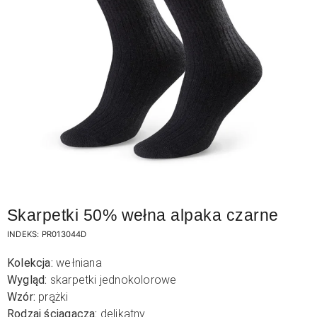
Skarpetki 50% wełna alpaka czarne
INDEKS:
PR013044D
Kolekcja:
wełniana
Wygląd:
skarpetki jednokolorowe
Wzór:
prążki
Rodzaj ściągacza:
delikatny