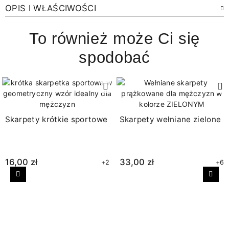
OPIS I WŁAŚCIWOŚCI
To również może Ci się
spodobać
Skarpety krótkie sportowe
Skarpety wełniane zielone
16,00 zł
33,00 zł
+2
+6
Poprzedni
Nast