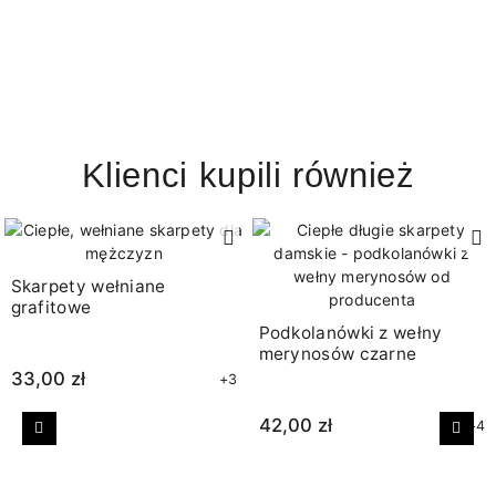
Klienci kupili również
Skarpety wełniane
grafitowe
Podkolanówki z wełny
merynosów czarne
33,00 zł
+3
42,00 zł
+4
Poprzedni
Nast