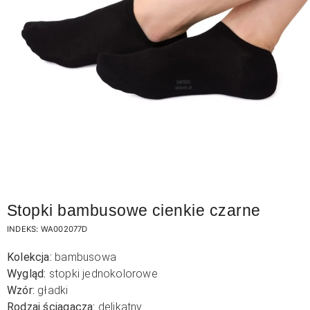
Stopki bambusowe cienkie czarne
INDEKS:
WA002077D
Kolekcja:
bambusowa
Wygląd:
stopki jednokolorowe
Wzór:
gładki
Rodzaj ściągacza:
delikatny