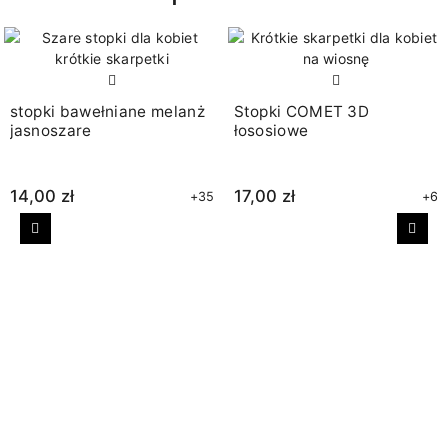
stopki bawełniane melanż
Stopki COMET 3D
jasnoszare
łososiowe
14,00 zł
17,00 zł
+35
+6
Poprzedni
Nast