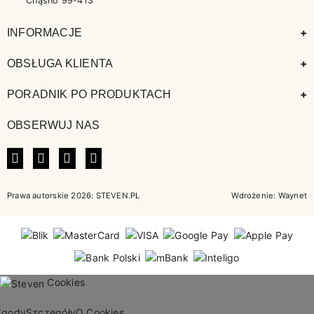
Chąśno 99-413
+
INFORMACJE
+
OBSŁUGA KLIENTA
+
PORADNIK PO PRODUKTACH
OBSERWUJ NAS
FACEBOOK
INSTAGRAM
LINKEDIN
TIKTOK
Prawa autorskie 2026: STEVEN.PL
Wdrożenie:
Waynet
Cookies
Zgody
Szczegóły
O Cookies