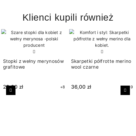
Klienci kupili również
Stopki z wełny merynosów
Skarpetki półfrotte merino
grafitowe
wool czarne
23,00 zł
36,00 zł
+8
+9
Poprzedni
Nast