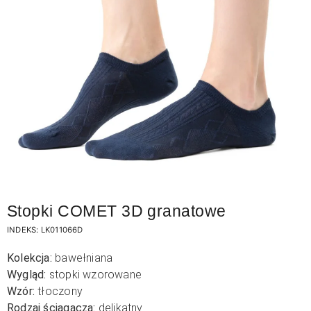
Stopki COMET 3D granatowe
INDEKS:
LK011066D
Kolekcja:
bawełniana
Wygląd:
stopki wzorowane
Wzór:
tłoczony
Rodzaj ściągacza:
delikatny