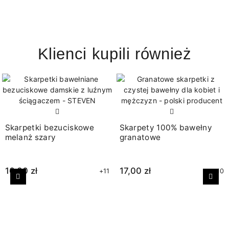
Klienci kupili również
Skarpetki bezuciskowe
Skarpety 100% bawełny
melanż szary
granatowe
16,00 zł
17,00 zł
+11
+10
Poprzedni
Nast