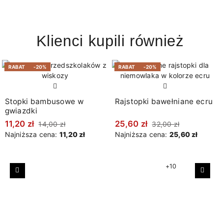
Klienci kupili również
RABAT
-20%
RABAT
-20%
Stopki bambusowe w
Rajstopki bawełniane ecru
gwiazdki
11,20 zł
25,60 zł
14,00 zł
32,00 zł
Najniższa cena:
11,20 zł
Najniższa cena:
25,60 zł
+10
Poprzedni
Nast