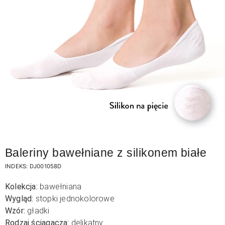
Baleriny bawełniane z silikonem białe
INDEKS:
DJ001058D
Kolekcja:
bawełniana
Wygląd:
stopki jednokolorowe
Wzór:
gładki
Rodzaj ściągacza:
delikatny