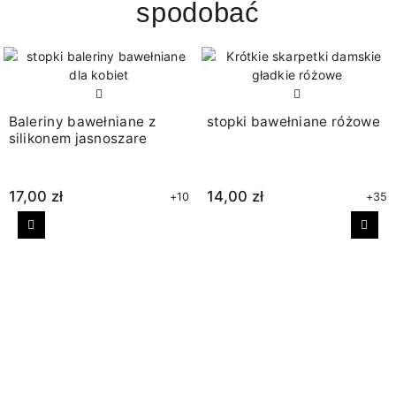
spodobać
Baleriny bawełniane z
stopki bawełniane różowe
silikonem jasnoszare
17,00 zł
14,00 zł
+10
+35
Poprzedni
Nast