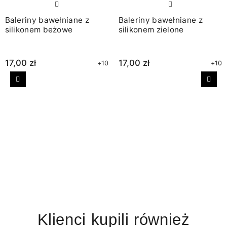
Baleriny bawełniane z
Baleriny bawełniane z
silikonem beżowe
silikonem zielone
17,00 zł
17,00 zł
+10
+10
Poprzedni
Nast
Klienci kupili również