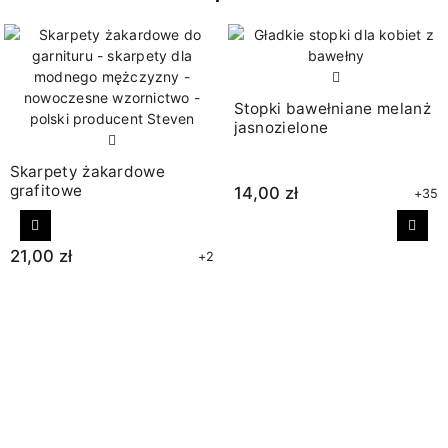
Stopki bawełniane melanż
jasnozielone
Skarpety żakardowe
grafitowe
14,00 zł
+35
Poprzedni
Nast
21,00 zł
+2