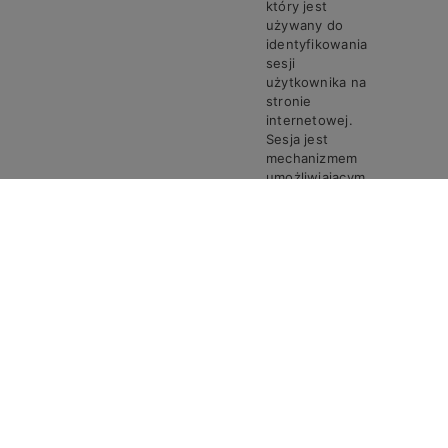
który jest
używany do
identyfikowania
sesji
użytkownika na
stronie
internetowej.
Sesja jest
mechanizmem
umożliwiającym
zachowanie
stanu i
informacji o
użytkowniku
pomiędzy
poszczególnymi
żądaniami w
trakcie jednej
PHPSESSID
Steven
Sesja
sesji połączenia.
Ciasto
PHPSESSID
przechowuje
unikalny
identyfikator