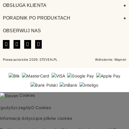
+
OBSŁUGA KLIENTA
+
PORADNIK PO PRODUKTACH
OBSERWUJ NAS
FACEBOOK
INSTAGRAM
LINKEDIN
TIKTOK
Prawa autorskie 2026: STEVEN.PL
Wdrożenie:
Waynet
Cookies
Zgody
Szczegóły
O Cookies
Informacje dotyczące plików cookies