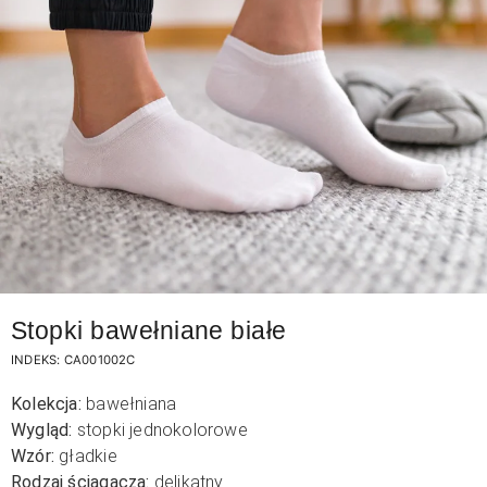
Stopki bawełniane białe
INDEKS:
CA001002C
Kolekcja:
bawełniana
Wygląd:
stopki jednokolorowe
Wzór:
gładkie
Rodzaj ściągacza:
delikatny