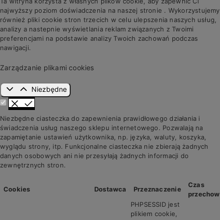
Ta witryna korzysta z własnych plików cookie, aby zapewnić Ci
najwyższy poziom doświadczenia na naszej stronie . Wykorzystujemy
również pliki cookie stron trzecich w celu ulepszenia naszych usług,
analizy a nastepnie wyświetlania reklam związanych z Twoimi
preferencjami na podstawie analizy Twoich zachowań podczas
nawigacji.
Zarządzanie plikami cookies
Niezbędne
Niezbędne ciasteczka do zapewnienia prawidłowego działania i
świadczenia usług naszego sklepu internetowego. Pozwalają na
zapamiętanie ustawień użytkownika, np. języka, waluty, koszyka,
wyglądu strony, itp. Funkcjonalne ciasteczka nie zbierają żadnych
danych osobowych ani nie przesyłają żadnych informacji do
zewnętrznych stron.
Czas
Cookies
Dostawca
Przeznaczenie
przechow
PHPSESSID jest
plikiem cookie,