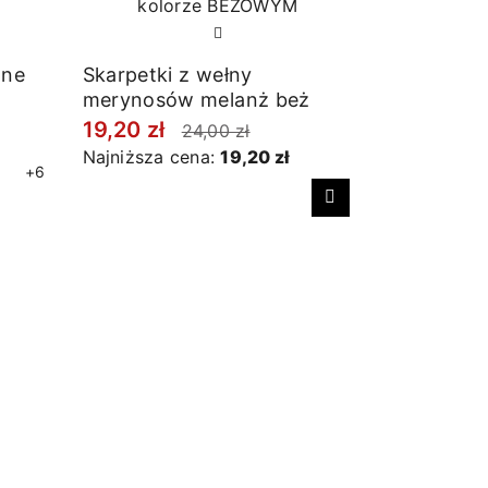
one
Skarpetki z wełny
merynosów melanż beż
19,20 zł
24,00 zł
Najniższa cena:
19,20 zł
+6
Następny
Podkolanó
beżowe
25,00 zł