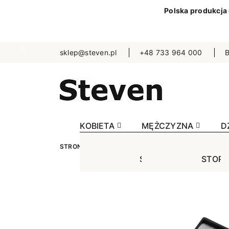
Polska produkcja
sklep@steven.pl
+48 733 964 000
B
KOBIETA
MĘŻCZYZNA
D
STRONA GŁÓWNA
ŚWIĘTA
MĘŻCZYZNA
S
STOPKI
STOPK
SKA
Jednokolorowe
Jednok
Jedn
Niewidoczne
Niewid
Wzo
Wzorowane
Wzorow
Bezu
Bezuciskowe
Sporto
Spo