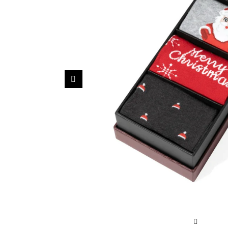
Sportowe
Ciepłe
Anty
Antypoślizgowe
Rozmiar
Do s
Ciepłe
Ciep
RAJSTOPY
GE
Poprzedni
OPAK
Ciepłe
Jedn
Wzo
Ciep