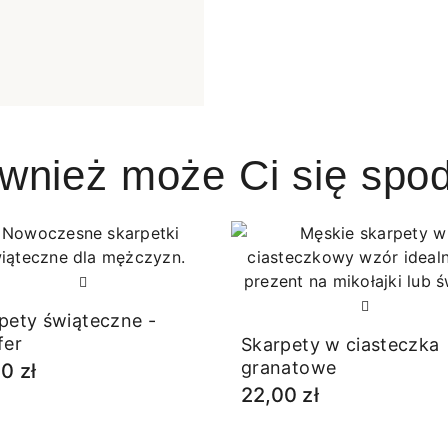
ównież może Ci się spo
pety świąteczne -
fer
Skarpety w ciasteczka
granatowe
0 zł
22,00 zł