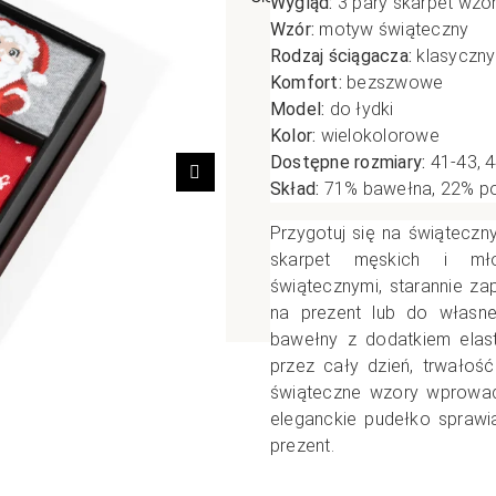
Wygląd:
3 pary skarpet wz
Wzór:
motyw świąteczny
poślizgowe
Antypoślizgowe
Sportow
Rodzaj ściągacza:
klasyczny
 XL
pania
Ciepłe
Ciepłe
Komfort:
bezszwowe
łe
Do spania
Model:
do łydki
Kolor:
wielokolorowe
GETRY
NOWOŚ
Rozmiar XL
Dostępne rozmiary:
41-43, 
TRY
NOWOŚCI
OPAKOWANIA
Jednokolorowe
Następny
Skład:
71% bawełna, 22% pol
OWANIA
okolorowe
Wzorowane
Przygotuj się na świąteczn
rowane
skarpet męskich i mł
świątecznymi, starannie z
łe
na prezent lub do własne
bawełny z dodatkiem elast
przez cały dzień, trwałoś
świąteczne wzory wprowadz
eleganckie pudełko sprawi
prezent.