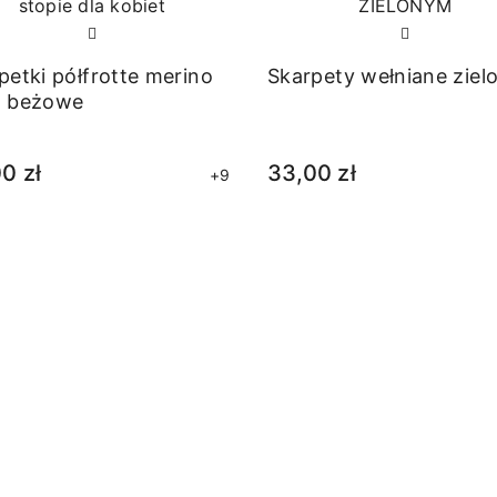
petki półfrotte merino
Skarpety wełniane ziel
l beżowe
0 zł
33,00 zł
+9