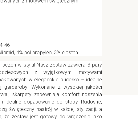
orowanych z motywem świątecznym
e
CI
44-46
iamid, 4% polipropylen, 3% elastan
y sezon w stylu! Nasz zestaw zawiera 3 pary
odzieżowych z wyjątkowymi motywami
apakowanych w eleganckie pudełko – idealne
j garderoby. Wykonane z wysokiej jakości
anu, skarpety zapewniają komfort noszenia
ć i idealne dopasowanie do stopy. Radosne,
ą świąteczny nastrój w każdej stylizacji, a
a, że zestaw jest gotowy do wręczenia jako