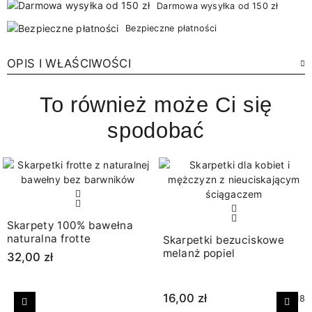
Darmowa wysyłka od 150 zł
Bezpieczne płatności
OPIS I WŁAŚCIWOŚCI
To również może Ci się
spodobać
Skarpety 100% bawełna
naturalna frotte
Skarpetki bezuciskowe
melanż popiel
32,00 zł
16,00 zł
+18
Poprzedni
Nast