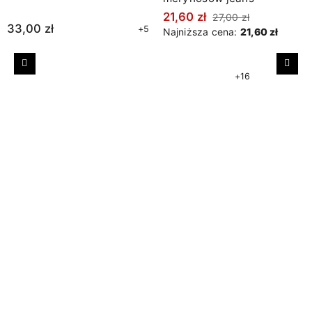
21,60 zł
27,00 zł
33,00 zł
+5
Najniższa cena:
21,60 zł
Poprzedni
Nast
+16