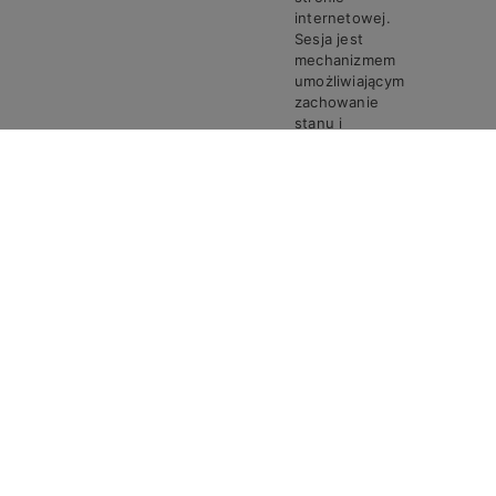
internetowej.
Sesja jest
mechanizmem
umożliwiającym
zachowanie
stanu i
informacji o
użytkowniku
pomiędzy
poszczególnymi
żądaniami w
trakcie jednej
PHPSESSID
Steven
Sesja
sesji połączenia.
Ciasto
PHPSESSID
przechowuje
unikalny
identyfikator
sesji, który jest
wymagany do
przetwarzania
żądań i
odpowiedzi