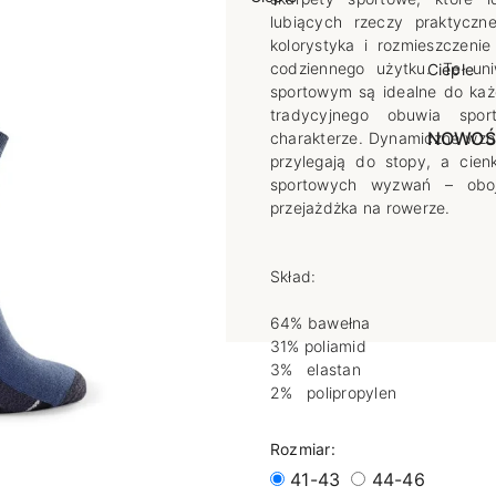
lubiących rzeczy praktyczne
poślizgowe
Antypoślizgowe
Sportow
kolorystyka i rozmieszczeni
codziennego użytku. Te uni
 XL
pania
Ciepłe
Ciepłe
sportowym są idealne do każ
łe
Do spania
tradycyjnego obuwia spor
GETRY
NOWOŚ
charakterze. Dynamiczne wzor
Rozmiar XL
przylegają do stopy, a cie
TRY
NOWOŚCI
OPAKOWANIA
Jednokolorowe
sportowych wyzwań – oboj
przejażdżka na rowerze.
OWANIA
okolorowe
Wzorowane
rowane
Skład:
łe
64% bawełna
31% poliamid
3% elastan
2% polipropylen
Rozmiar:
41-43
44-46