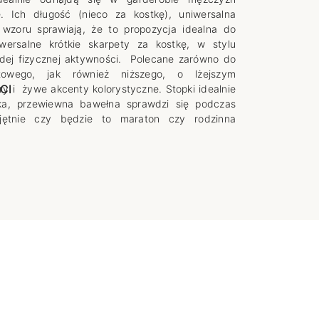
. Ich długość (nieco za kostkę), uniwersalna
e
e wzoru sprawiają, że to propozycja idealna do
wersalne krótkie skarpety za kostkę, w stylu
dej fizycznej aktywności. Polecane zarówno do
towego, jak również niższego, o lżejszym
CI
y i żywe akcenty kolorystyczne. Stopki idealnie
nka, przewiewna bawełna sprawdzi się podczas
ętnie czy będzie to maraton czy rodzinna