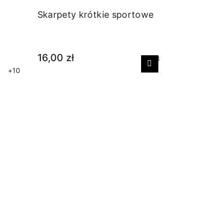
Skarpety krótkie sportowe
16,00 zł
+3
Następny
+10
Skarpety 
18,00 zł