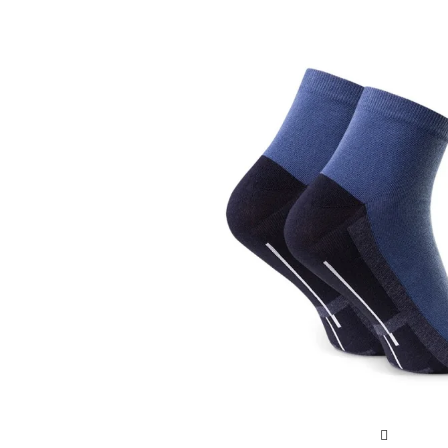
Sportowe
Ciepłe
Anty
Antypoślizgowe
Rozmiar
Do s
Ciepłe
Ciep
RAJSTOPY
GE
OPAK
Ciepłe
Jedn
Wzo
Ciep