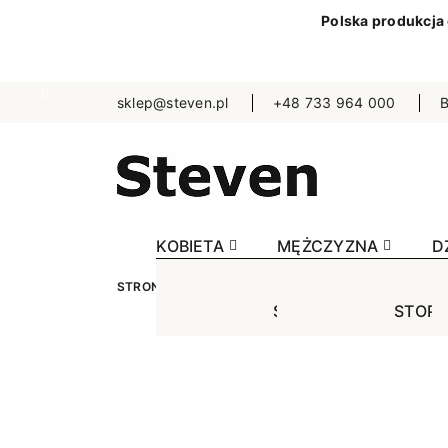
Polska produkcja
sklep@steven.pl
+48 733 964 000
B
KOBIETA
MĘŻCZYZNA
D
STRONA GŁÓWNA
MĘŻCZYZNA
SKARPETKI
STOPKI
STOPK
SKA
Jednokolorowe
Jednok
Jedn
Niewidoczne
Niewid
Wzo
Wzorowane
Wzorow
Bezu
Bezuciskowe
Sporto
Spo