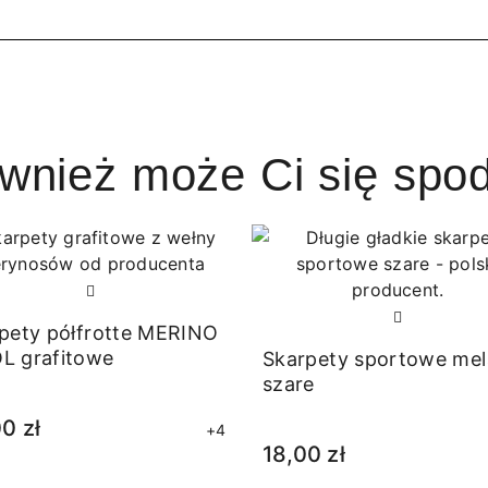
ównież może Ci się spo
pety półfrotte MERINO
L grafitowe
Skarpety sportowe me
szare
0 zł
+4
18,00 zł