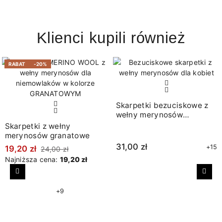
Klienci kupili również
RABAT
-20%
Skarpetki bezuciskowe z
wełny merynosów
brązowe
Skarpetki z wełny
merynosów granatowe
31,00 zł
+15
19,20 zł
24,00 zł
Najniższa cena:
19,20 zł
Poprzedni
Nast
+9