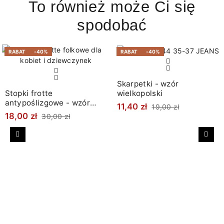
To również może Ci się
spodobać
RABAT
-40%
RABAT
-40%
Skarpetki - wzór
wielkopolski
Stopki frotte
antypoślizgowe - wzór
11,40 zł
19,00 zł
łowicki
18,00 zł
30,00 zł
Poprzedni
Nast