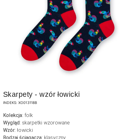
Skarpety - wzór łowicki
INDEKS:
XO013118B
Kolekcja:
folk
Wygląd:
skarpetki wzorowane
Wzór:
łowicki
Rodzaj ściągacza:
klasyczny