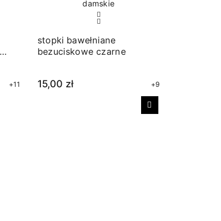
stopki bawełniane
bezuciskowe czarne
15,00 zł
+11
+9
Następny
Stopki ba
bezucisk
15,00 zł