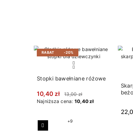
RABAT
-20%
Stopki bawełniane różowe
Skar
beż
10,40 zł
13,00 zł
Najniższa cena:
10,40 zł
22,0
+9
Poprzedni