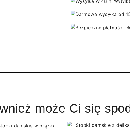
Wysyłka
B
ównież może Ci się spo