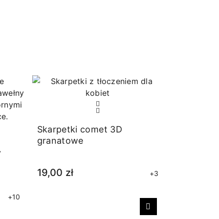
RABAT
Skarpetki comet 3D
granatowe
y
19,00 zł
+3
+10
Następny