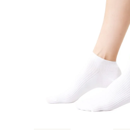
Sportowe
Ciepłe
Anty
Antypoślizgowe
Rozmiar
Do s
Ciepłe
Ciep
RAJSTOPY
GE
OPAK
Ciepłe
Jedn
Wzo
Ciep