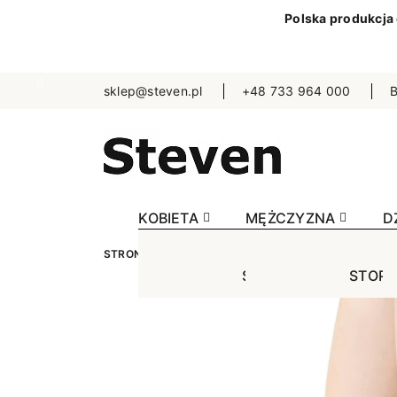
Polska produkcja
sklep@steven.pl
+48 733 964 000
B
KOBIETA
MĘŻCZYZNA
D
STRONA GŁÓWNA
KOBIETA
STOPKI
BEZU
STOPKI
STOPK
SKA
Jednokolorowe
Jednok
Jedn
Niewidoczne
Niewid
Wzo
Wzorowane
Wzorow
Bezu
Bezuciskowe
Sporto
Spo