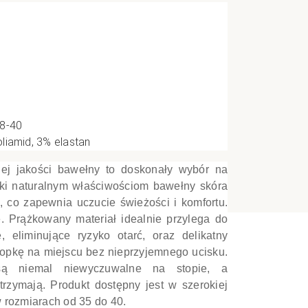
e
CI
38-40
liamid, 3% elastan
ej jakości bawełny to doskonały wybór na
ęki naturalnym właściwościom bawełny skóra
co zapewnia uczucie świeżości i komfortu.
ę. Prążkowany materiał idealnie przylega do
 eliminujące ryzyko otarć, oraz delikatny
stopkę na miejscu bez nieprzyjemnego ucisku.
są niemal niewyczuwalne na stopie, a
 trzymają. Produkt dostępny jest w szerokiej
w rozmiarach od 35 do 40.