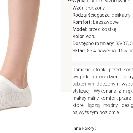
Wygląd:
stopki wzorowane
Wzór:
tłoczony
poślizgowe
Antypoślizgowe
Sportow
Rodzaj ściągacza:
delikatny
 XL
pania
Ciepłe
Ciepłe
Komfort:
bezszwowe
łe
Do spania
Model:
przed kostkę
Kolor:
ecru
GETRY
NOWOŚ
Rozmiar XL
Dostępne rozmiary:
35-37, 
TRY
NOWOŚCI
OPAKOWANIA
Jednokolorowe
Skład:
83
% bawełna, 15% po
OWANIA
okolorowe
Wzorowane
rowane
Damskie stopki przed kos
wygoda na co dzień! Odkry
łe
subtelnym tłoczonym wypuk
stylizacji. Wykonane z mię
maksymalny komfort przez c
które łączą modny desi
najwyższym poziomie!
Inne kolory: