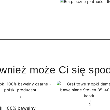
B
ównież może Ci się spo
ki 100% bawełny