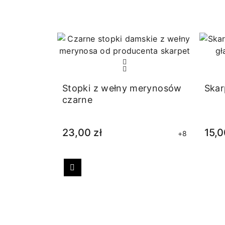
Stopki z wełny merynosów
Skar
czarne
23,00 zł
15,0
+8
Poprzedni