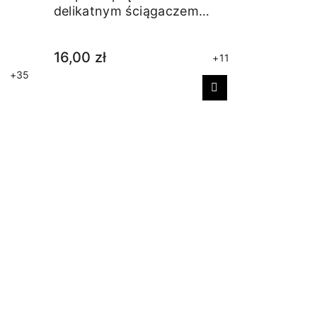
delikatnym ściągaczem
niebieskie
16,00 zł
+11
+35
Następny
Stopki C
17,00 zł