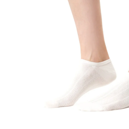
Sportowe
Ciepłe
Anty
Antypoślizgowe
Rozmiar
Do s
Ciepłe
Ciep
RAJSTOPY
GE
OPAK
Ciepłe
Jedn
Wzo
Ciep