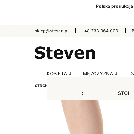
Polska produkcja
sklep@steven.pl
+48 733 964 000
B
KOBIETA
MĘŻCZYZNA
D
STRONA GŁÓWNA
KOBIETA
STOPKI
JEDN
STOPKI
STOPK
SKA
Jednokolorowe
Jednok
Jedn
Niewidoczne
Niewid
Wzo
Wzorowane
Wzorow
Bezu
Bezuciskowe
Sporto
Spo