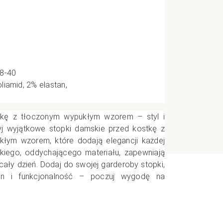
e
CI
38-40
liamid, 2% elastan,
tkę z tłoczonym wypukłym wzorem – styl i
j wyjątkowe stopki damskie przed kostkę z
łym wzorem, które dodają elegancji każdej
kkiego, oddychającego materiału, zapewniają
ały dzień. Dodaj do swojej garderoby stopki,
gn i funkcjonalność – poczuj wygodę na