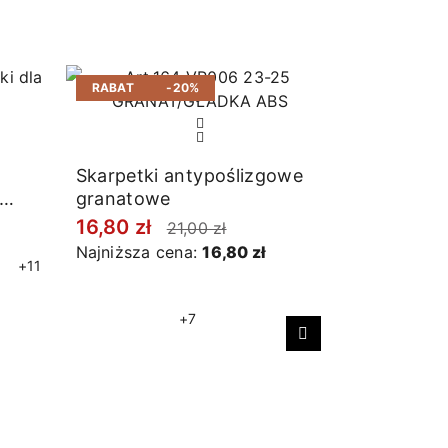
RABAT
-20%
Skarpetki antypoślizgowe
granatowe
16,80 zł
21,00 zł
Najniższa cena:
16,80 zł
+11
+7
Następny
Skarpety 
wzorem
17,00 zł