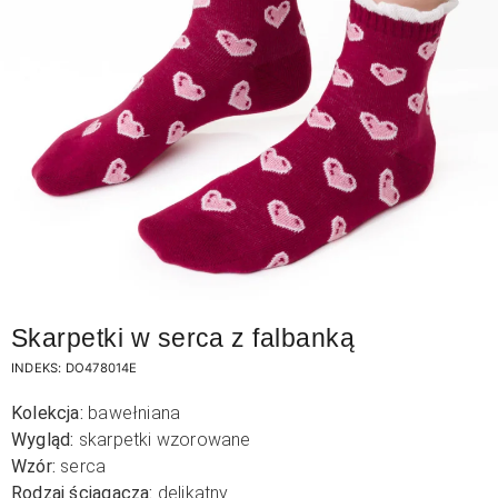
Skarpetki w serca z falbanką
INDEKS:
DO478014E
Kolekcja:
bawełniana
Wygląd:
skarpetki wzorowane
Wzór:
serca
Rodzaj ściągacza:
delikatny