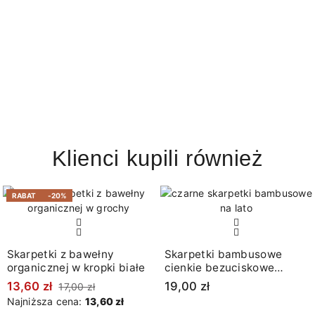
Klienci kupili również
RABAT
-20%
Skarpetki z bawełny
Skarpetki bambusowe
organicznej w kropki białe
cienkie bezuciskowe
czarne
13,60 zł
19,00 zł
17,00 zł
Najniższa cena:
13,60 zł