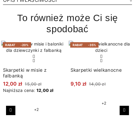
OPIS I WŁAŚCIWOŚCI
To również może Ci się
spodobać
RABAT
-20%
RABAT
-35%
Skarpetki w misie z
Skarpetki wielkanocne
falbanką
12,00 zł
9,10 zł
15,00 zł
14,00 zł
Najniższa cena:
12,00 zł
+2
+2
Poprzedni
Nast