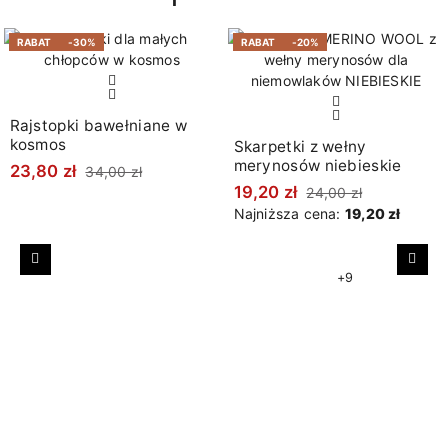
RABAT
-30%
RABAT
-20%
Rajstopki bawełniane w
kosmos
Skarpetki z wełny
merynosów niebieskie
23,80 zł
34,00 zł
19,20 zł
24,00 zł
Najniższa cena:
19,20 zł
Poprzedni
Nast
+9