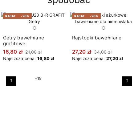
RABAT
-20%
RABAT
-20%
Getry bawełniane
Rajstopki bawełniane
grafitowe
16,80 zł
27,20 zł
21,00 zł
34,00 zł
Najniższa cena:
16,80 zł
Najniższa cena:
27,20 zł
+19
Poprzedni
Nast