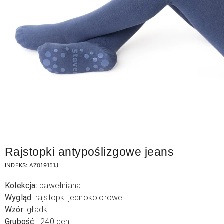
Rajstopki antypoślizgowe jeans
INDEKS:
AZ019151J
Kolekcja:
bawełniana
Wygląd:
rajstopki jednokolorowe
Wzór:
gładki
Grubość:
240 den