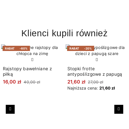
Klienci kupili również
RABAT
-60%
RABAT
-20%
Rajstopy bawełniane z
Stopki frotte
piłką
antypoślizgowe z papugą
16,00 zł
21,60 zł
40,00 zł
27,00 zł
Najniższa cena:
21,60 zł
Poprzedni
Nast