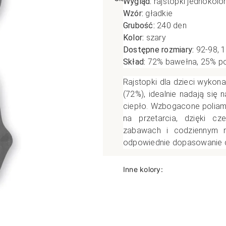
Wygląd:
rajstopki jednokol
Wzór:
gładkie
poślizgowe
Antypoślizgowe
Sportow
Grubość:
240 den
 XL
pania
Ciepłe
Ciepłe
Kolor:
szary
łe
Do spania
Dostępne rozmiary:
92-98, 1
Skład:
72% bawełna, 25% pol
GETRY
NOWOŚ
Rozmiar XL
TRY
NOWOŚCI
OPAKOWANIA
Jednokolorowe
Rajstopki dla dzieci wykona
(72%), idealnie nadają się
OWANIA
okolorowe
Wzorowane
ciepło. Wzbogacone poliam
rowane
na przetarcia, dzięki c
zabawach i codziennym n
łe
odpowiednie dopasowanie d
Inne kolory: