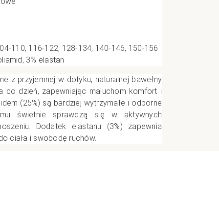
orowe
e
04-110, 116-122, 128-134, 140-146, 150-156
iamid, 3% elastan
CI
ne z przyjemnej w dotyku, naturalnej bawełny
 na co dzień, zapewniając maluchom komfort i
idem (25%) są bardziej wytrzymałe i odporne
zemu świetnie sprawdzą się w aktywnych
oszeniu. Dodatek elastanu (3%) zapewnia
o ciała i swobodę ruchów.