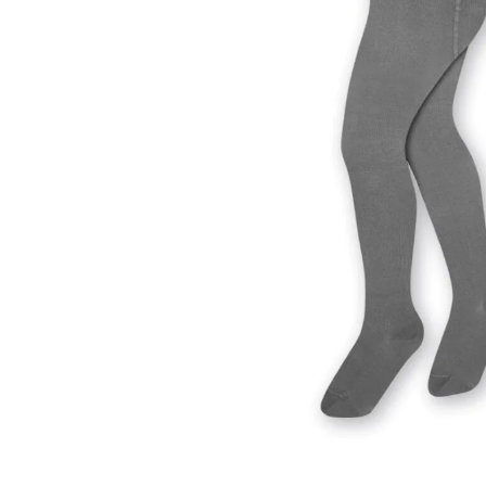
Sportowe
Ciepłe
Anty
Antypoślizgowe
Rozmiar
Do s
Ciepłe
Ciep
RAJSTOPY
GE
OPAK
Ciepłe
Jedn
Wzo
Ciep