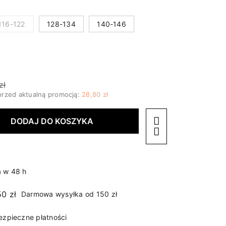
116-122
128-134
140-146
zł
przed aktualną promocją:
28,80 zł
DODAJ DO KOSZYKA
 w 48 h
Darmowa wysyłka od 150 zł
ezpieczne płatności