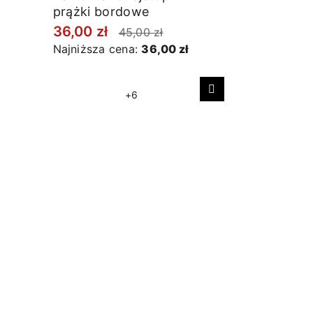
prążki bordowe
36,00 zł
45,00 zł
Najniższa cena:
36,00 zł
+6
Następny
Skarpetki
organiczne
19,20 zł
Najniższa 