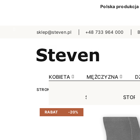
Polska produkcja
sklep@steven.pl
+48 733 964 000
B
KOBIETA
MĘŻCZYZNA
D
STRONA GŁÓWNA
DZIECKO
RAJSTOPKI BAWE
STOPKI
STOPK
SKA
Jednokolorowe
Jednok
Jedn
RABAT
-20%
Niewidoczne
Niewid
Wzo
Wzorowane
Wzorow
Bezu
Bezuciskowe
Sporto
Spo