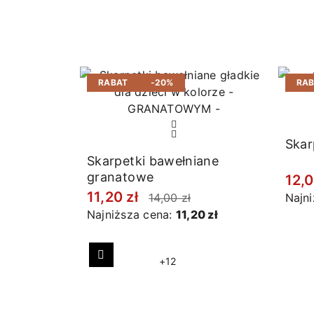
RABAT
-20%
RA
Skar
Skarpetki bawełniane
granatowe
12,0
11,20 zł
14,00 zł
Najn
Najniższa cena:
11,20 zł
+12
Poprzedni