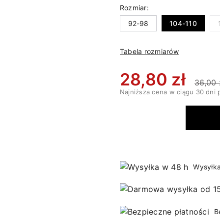
Rozmiar:
92-98
104-110
Tabela rozmiarów
28,80 zł
36,00 
Najniższa cena w ciągu 30 dni 
Wysyłka
B