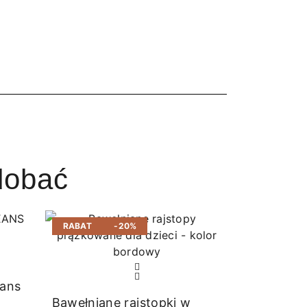
dobać
RABAT
-20%
RABAT
eans
Bawełniane rajstopki w