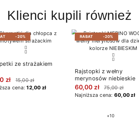
Klienci kupili również
BAT
-20%
RABAT
-20%
petki ze strażakiem
Rajstopki z wełny
merynosów niebieskie
0 zł
15,00 zł
60,00 zł
iższa cena:
12,00 zł
75,00 zł
Najniższa cena:
60,00 zł
+10