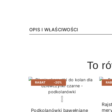
OPIS I WŁAŚCIWOŚCI
To r
RABAT
-20%
RA
Rajs
mer
Podkolanówki bawełniane