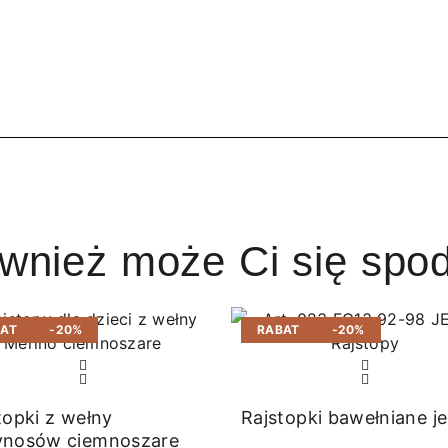
ównież może Ci się spo
BAT
-20%
RABAT
-20%
topki z wełny
Rajstopki bawełniane j
ynosów ciemnoszare