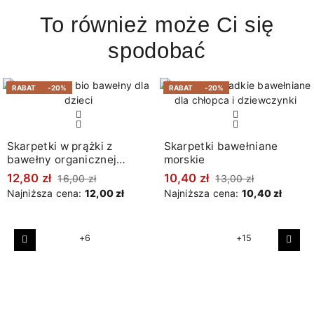
To również może Ci się
spodobać
RABAT
-20%
RABAT
-20%
Skarpetki w prążki z
Skarpetki bawełniane
bawełny organicznej
morskie
melanż jasnobeżowe
12,80 zł
10,40 zł
16,00 zł
13,00 zł
Najniższa cena:
12,00 zł
Najniższa cena:
10,40 zł
+6
+15
Poprzedni
Nast