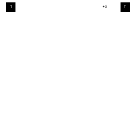
+6
Poprzedni
Nast