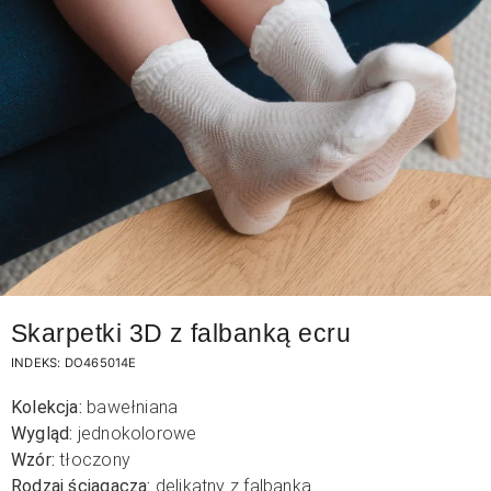
Skarpetki 3D z falbanką ecru
INDEKS:
DO465014E
Kolekcja:
bawełniana
Wygląd:
jednokolorowe
Wzór:
tłoczony
Rodzaj ściągacza:
delikatny z falbanką