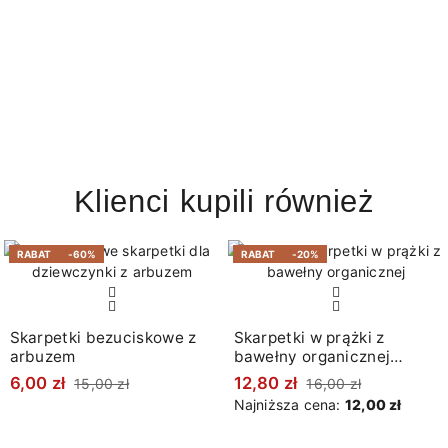
Klienci kupili również
RABAT
-60%
RABAT
-20%
Skarpetki bezuciskowe z
Skarpetki w prążki z
arbuzem
bawełny organicznej
melanż błękitne
6,00 zł
12,80 zł
15,00 zł
16,00 zł
Najniższa cena:
12,00 zł