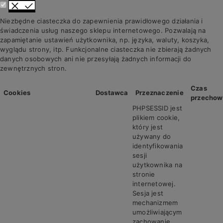
Niezbędne ciasteczka do zapewnienia prawidłowego działania i
świadczenia usług naszego sklepu internetowego. Pozwalają na
zapamiętanie ustawień użytkownika, np. języka, waluty, koszyka,
wyglądu strony, itp. Funkcjonalne ciasteczka nie zbierają żadnych
danych osobowych ani nie przesyłają żadnych informacji do
zewnętrznych stron.
Czas
Cookies
Dostawca
Przeznaczenie
przechow
PHPSESSID jest
plikiem cookie,
który jest
używany do
identyfikowania
sesji
użytkownika na
stronie
internetowej.
Sesja jest
mechanizmem
umożliwiającym
zachowanie