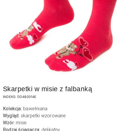
Skarpetki w misie z falbanką
INDEKS:
DO480014E
Kolekcja:
bawełniana
Wygląd:
skarpetki wzorowane
Wzór:
misie
Rodzaj ściągacza:
delikatny