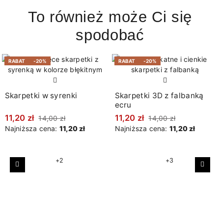
To również może Ci się
spodobać
RABAT
-20%
RABAT
-20%
Skarpetki w syrenki
Skarpetki 3D z falbanką
ecru
11,20 zł
11,20 zł
14,00 zł
14,00 zł
Najniższa cena:
11,20 zł
Najniższa cena:
11,20 zł
+2
+3
Poprzedni
Nast