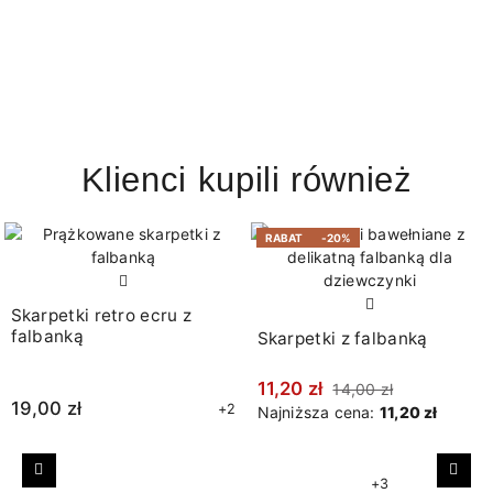
Klienci kupili również
RABAT
-20%
Skarpetki retro ecru z
falbanką
Skarpetki z falbanką
11,20 zł
14,00 zł
19,00 zł
+2
Najniższa cena:
11,20 zł
Poprzedni
Nast
+3