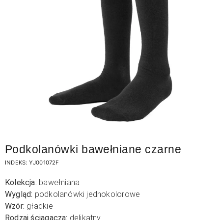
Podkolanówki bawełniane czarne
INDEKS:
YJ001072F
Kolekcja:
bawełniana
Wygląd:
podkolanówki jednokolorowe
Wzór:
gładkie
Rodzaj ściągacza:
delikatny