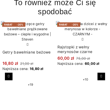
To również może Ci się
spodobać
RABAT
-20%
RABAT
-20%
Rajstopki z wełny
merynosów czarne
Getry bawełniane beżowe
60,00 zł
75,00 zł
16,80 zł
21,00 zł
Najniższa cena:
60,00 zł
Najniższa cena:
16,80 zł
Poprzedni
Nast
+10
+19