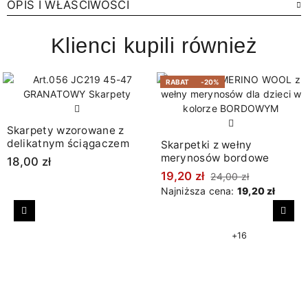
OPIS I WŁAŚCIWOŚCI
Klienci kupili również
RABAT
-20%
Skarpety wzorowane z
delikatnym ściągaczem
Skarpetki z wełny
merynosów bordowe
18,00 zł
19,20 zł
24,00 zł
Najniższa cena:
19,20 zł
Poprzedni
Nast
+16