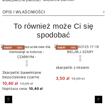
OPIS I WŁAŚCIWOŚCI
To również może Ci się
spodobać
RABAT
-20%
RABAT
-75%
skarpetki z misiem
Skarpetki bawełniane
bezuciskowe czarne
3,50 zł
14,00 zł
10,40 zł
13,00 zł
Najniższa cena:
10,40 zł
Poprzedni
Nast