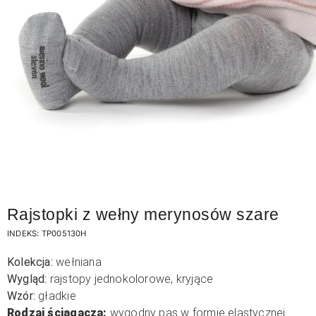
Rajstopki z wełny merynosów szare
INDEKS:
TP005130H
Kolekcja:
wełniana
Wygląd:
rajstopy jednokolorowe, kryjące
Wzór:
gładkie
Rodzaj ściągacza:
wygodny pas w formie elastycznej