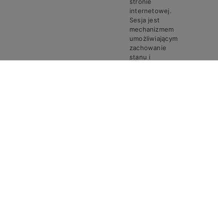
stronie
internetowej.
Sesja jest
mechanizmem
umożliwiającym
zachowanie
stanu i
informacji o
użytkowniku
pomiędzy
poszczególnymi
żądaniami w
trakcie jednej
PHPSESSID
Steven
Sesja
sesji połączenia.
Ciasto
PHPSESSID
przechowuje
unikalny
identyfikator
sesji, który jest
wymagany do
przetwarzania
żądań i
odpowiedzi