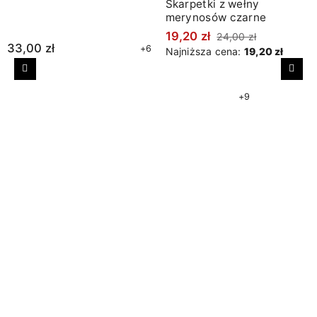
Skarpetki z wełny
merynosów czarne
19,20 zł
24,00 zł
33,00 zł
+6
Najniższa cena:
19,20 zł
Poprzedni
Nast
+9