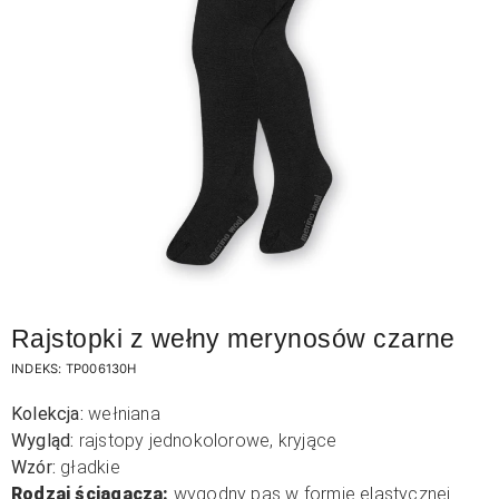
Rajstopki z wełny merynosów czarne
INDEKS:
TP006130H
Kolekcja:
wełniana
Wygląd:
rajstopy jednokolorowe, kryjące
Wzór:
gładkie
Rodzaj ściągacza:
wygodny pas w formie elastycznej