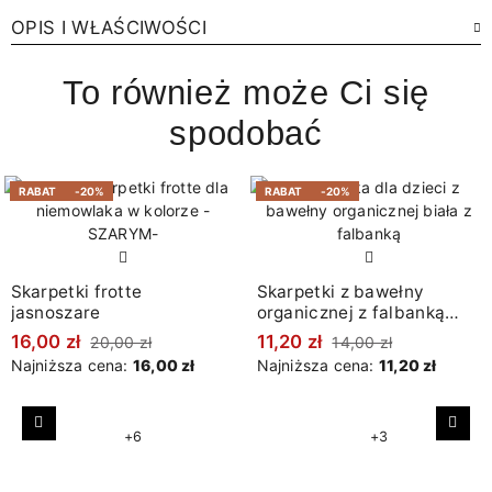
OPIS I WŁAŚCIWOŚCI
To również może Ci się
spodobać
RABAT
-20%
RABAT
-20%
Skarpetki frotte
Skarpetki z bawełny
jasnoszare
organicznej z falbanką
białe
16,00 zł
11,20 zł
20,00 zł
14,00 zł
Najniższa cena:
16,00 zł
Najniższa cena:
11,20 zł
Poprzedni
Nast
+6
+3