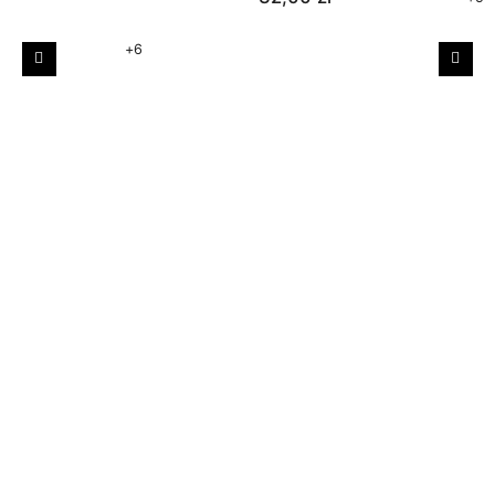
+6
Poprzedni
Nast