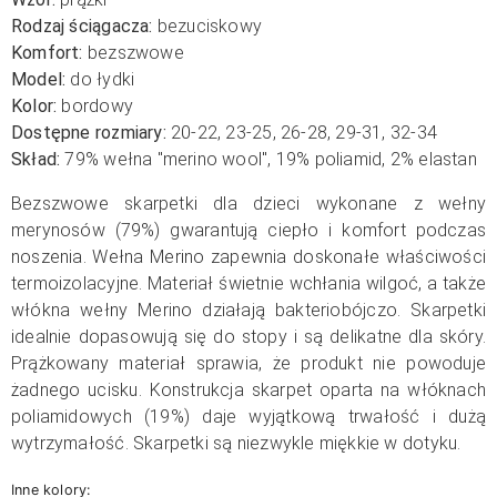
Rodzaj ściągacza:
bezuciskowy
Komfort:
bezszwowe
Model:
do łydki
Kolor:
bordowy
Dostępne rozmiary:
20-22, 23-25, 26-28, 29-31, 32-34
Skład:
79% wełna "merino wool", 19% poliamid, 2% elastan
Bezszwowe skarpetki dla dzieci wykonane z wełny
merynosów (79%) gwarantują ciepło i komfort podczas
noszenia. Wełna Merino zapewnia doskonałe właściwości
termoizolacyjne. Materiał świetnie wchłania wilgoć, a także
włókna wełny Merino działają bakteriobójczo. Skarpetki
idealnie dopasowują się do stopy i są delikatne dla skóry.
Prążkowany materiał sprawia, że produkt nie powoduje
żadnego ucisku. Konstrukcja skarpet oparta na włóknach
poliamidowych (19%) daje wyjątkową trwałość i dużą
wytrzymałość. Skarpetki są niezwykle miękkie w dotyku.
Inne kolory: