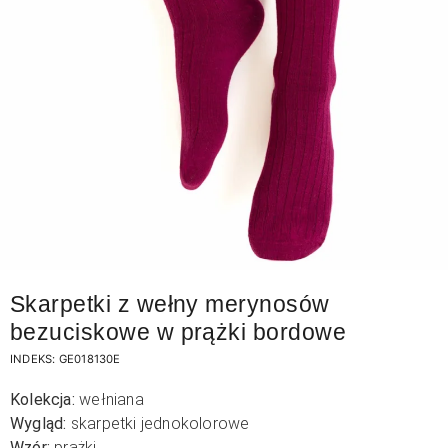
Skarpetki z wełny merynosów
bezuciskowe w prążki bordowe
INDEKS:
GE018130E
Kolekcja:
wełniana
Wygląd:
skarpetki jednokolorowe
Wzór:
prążki