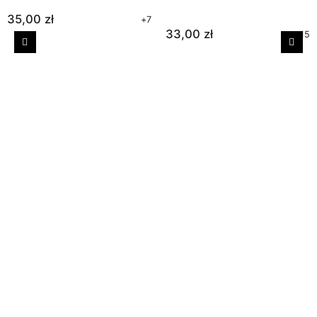
35,00 zł
+7
33,00 zł
+15
Poprzedni
Nast