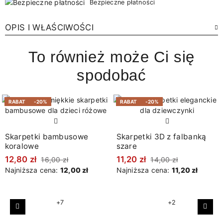
Bezpieczne płatności
OPIS I WŁAŚCIWOŚCI
To również może Ci się
spodobać
RABAT
-20%
RABAT
-20%
Skarpetki bambusowe
Skarpetki 3D z falbanką
koralowe
szare
12,80 zł
11,20 zł
16,00 zł
14,00 zł
Najniższa cena:
12,00 zł
Najniższa cena:
11,20 zł
+7
+2
Poprzedni
Nast