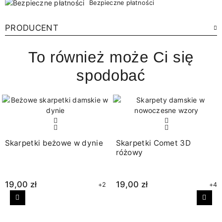
Bezpieczne płatności
PRODUCENT
To również może Ci się
spodobać
Skarpetki beżowe w dynie
Skarpetki Comet 3D
różowy
19,00 zł
19,00 zł
+2
+4
Poprzedni
Nast