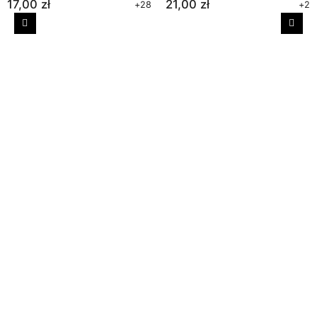
17,00 zł
21,00 zł
+28
+2
Poprzedni
Nast