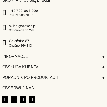
SKONTAKTUJ SIĘ Z NAMI
+48 733 964 000
Pon-Pt 8:00-16.00
sklep@steven.pl
Odpowiedź do 24h
Goleńsko 87
Chąśno 99-413
+
INFORMACJE
+
OBSŁUGA KLIENTA
+
PORADNIK PO PRODUKTACH
OBSERWUJ NAS
FACEBOOK
INSTAGRAM
LINKEDIN
TIKTOK