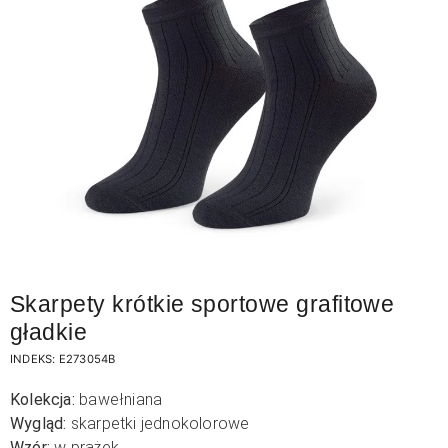
Skarpety krótkie sportowe grafitowe
gładkie
INDEKS:
E273054B
Kolekcja:
bawełniana
Wygląd:
skarpetki jednokolorowe
Wzór:
w prążek