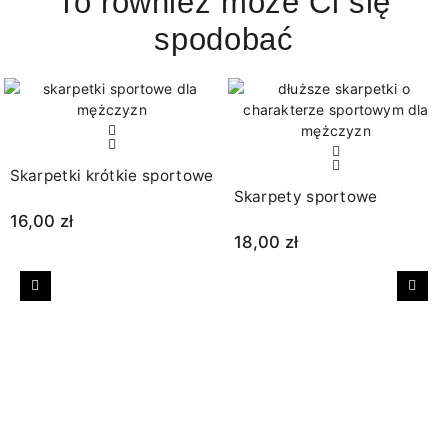
To również może Ci się
spodobać
Skarpetki krótkie sportowe
Skarpety sportowe
16,00 zł
18,00 zł
Poprzedni
Nast