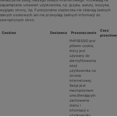
świadczenia usług naszego sklepu internetowego. Pozwalają na
zapamiętanie ustawień użytkownika, np. języka, waluty, koszyka,
wyglądu strony, itp. Funkcjonalne ciasteczka nie zbierają żadnych
danych osobowych ani nie przesyłają żadnych informacji do
zewnętrznych stron.
Czas
Cookies
Dostawca
Przeznaczenie
przechow
PHPSESSID jest
plikiem cookie,
który jest
używany do
identyfikowania
sesji
użytkownika na
stronie
internetowej.
Sesja jest
mechanizmem
umożliwiającym
zachowanie
stanu i
informacji o
użytkowniku