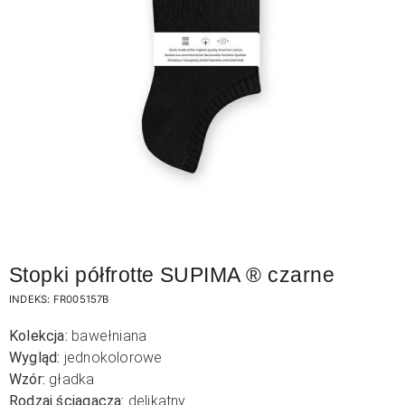
Stopki półfrotte SUPIMA ® czarne
INDEKS:
FR005157B
Kolekcja:
bawełniana
Wygląd:
jednokolorowe
Wzór:
gładka
Rodzaj ściągacza:
delikatny