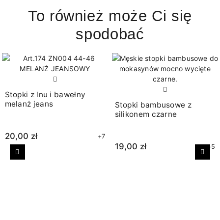
To również może Ci się
spodobać
Stopki z lnu i bawełny
melanż jeans
Stopki bambusowe z
silikonem czarne
20,00 zł
+7
19,00 zł
+5
Poprzedni
Nast