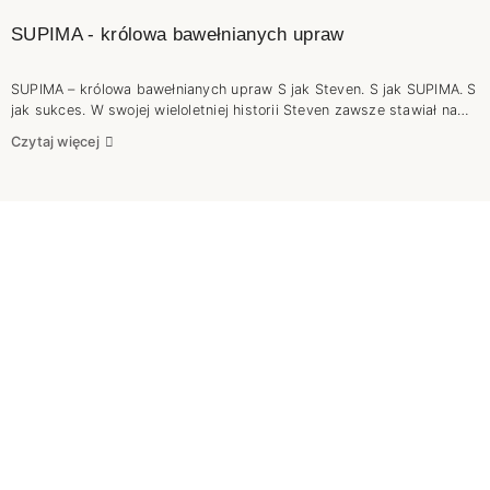
SUPIMA - królowa bawełnianych upraw
SUPIMA – królowa bawełnianych upraw S jak Steven. S jak SUPIMA. S
jak sukces. W swojej wieloletniej historii Steven zawsze stawiał na
jakość. Szanujemy naszych klientów i bardzo zależy nam na ich
Czytaj więcej
opinii, dlatego nie ma mowy o pójściu na skróty. Sukces na rynku
można odnieść tylko wtedy, gdy tworzy się z pasją i solidnością .
Cudów nie ma. Żeby powstał dobry wyrób końcowy trzeba zadbać o
wysokogatunkową przędzę. Nie jest więc zaskoczeniem, że swoją
uwagę skierowaliśmy na Supimę. Jeśli chcesz poznać ją bliżej to
zapraszamy do lektury.