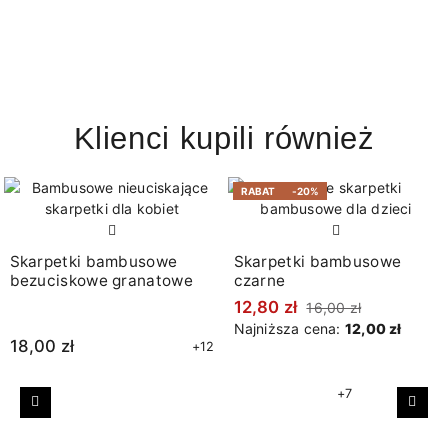
Klienci kupili również
RABAT
-20%
Skarpetki bambusowe
Skarpetki bambusowe
bezuciskowe granatowe
czarne
12,80 zł
16,00 zł
Najniższa cena:
12,00 zł
18,00 zł
+12
+7
Poprzedni
Nast