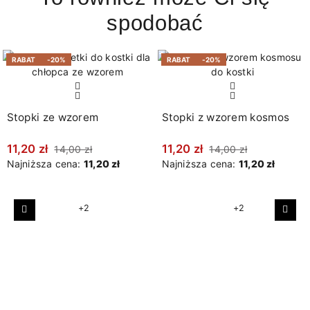
spodobać
RABAT
-20%
RABAT
-20%
Stopki ze wzorem
Stopki z wzorem kosmos
11,20 zł
11,20 zł
14,00 zł
14,00 zł
Najniższa cena:
11,20 zł
Najniższa cena:
11,20 zł
+2
+2
Poprzedni
Nast