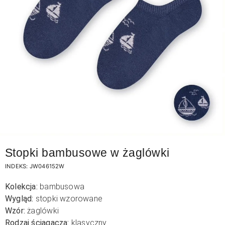
Stopki bambusowe w żaglówki
INDEKS:
JW046152W
Kolekcja:
bambusowa
Wygląd:
stopki wzorowane
Wzór:
żaglówki
Rodzaj ściągacza:
klasyczny