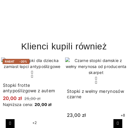
Klienci kupili również
RABAT
-20%
Stopki frotte
antypoślizgowe z autem
Stopki z wełny merynosów
czarne
20,00 zł
25,00 zł
Najniższa cena:
20,00 zł
23,00 zł
+8
+2
Poprzedni
Nast