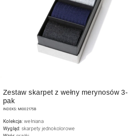
Zestaw skarpet z wełny merynosów 3-
pak
INDEKS:
MI002175B
Kolekcja:
wełniana
Wygląd:
skarpety jednokolorowe
Wzór:
prążki