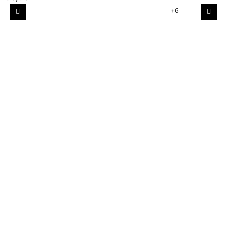
+6
Poprzedni
Nast