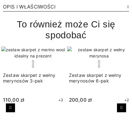
OPIS I WŁAŚCIWOŚCI
To również może Ci się
spodobać
Zestaw skarpet z wełny
Zestaw skarpet z wełny
merynosów 3-pak
merynosów 6-pak
110,00 zł
200,00 zł
+3
+2
Poprzedni
Nast