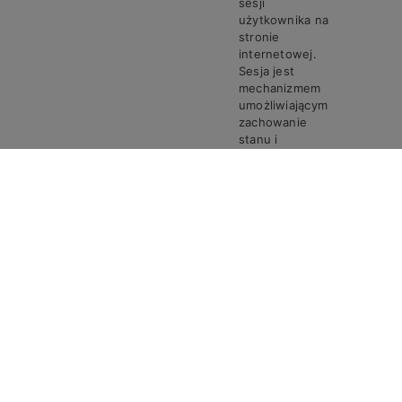
sesji
użytkownika na
stronie
internetowej.
Sesja jest
mechanizmem
umożliwiającym
zachowanie
stanu i
informacji o
użytkowniku
pomiędzy
poszczególnymi
żądaniami w
trakcie jednej
PHPSESSID
Steven
Sesja
sesji połączenia.
Ciasto
PHPSESSID
przechowuje
unikalny
identyfikator
sesji, który jest
wymagany do
przetwarzania