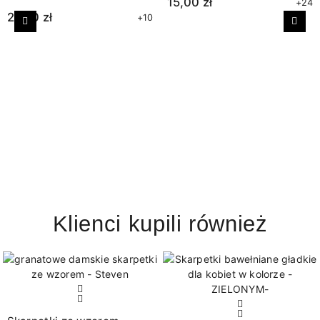
15,00 zł
+24
27,00 zł
+10
Poprzedni
Nast
Klienci kupili również