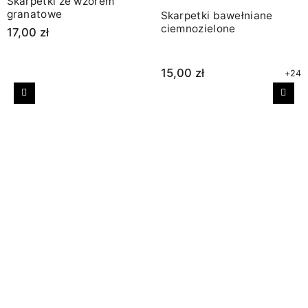
Skarpetki ze wzorem
granatowe
Skarpetki bawełniane
ciemnozielone
17,00 zł
15,00 zł
+24
Poprzedni
Nast