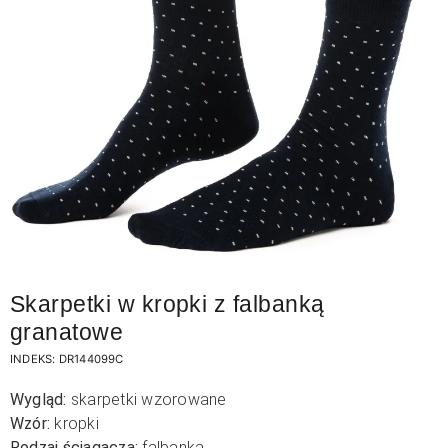
Skarpetki w kropki z falbanką
granatowe
INDEKS:
DR144099C
Wygląd:
skarpetki wzorowane
Wzór:
kropki
Rodzaj ściągacza:
falbanka