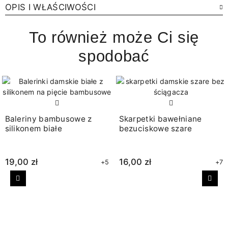
OPIS I WŁAŚCIWOŚCI
To również może Ci się
spodobać
Baleriny bambusowe z
Skarpetki bawełniane
silikonem białe
bezuciskowe szare
19,00 zł
16,00 zł
+5
+7
Poprzedni
Nast