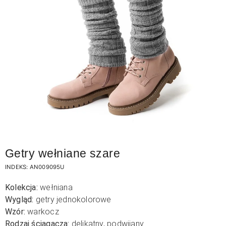
Getry wełniane szare
INDEKS:
AN009095U
Kolekcja:
wełniana
Wygląd:
getry jednokolorowe
Wzór:
warkocz
Rodzaj ściągacza:
delikatny, podwijany