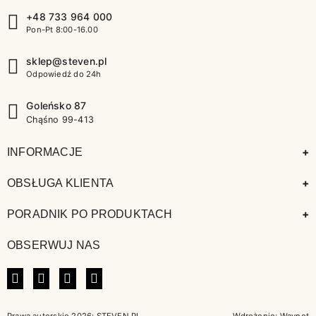
+48 733 964 000
Pon-Pt 8:00-16.00
sklep@steven.pl
Odpowiedź do 24h
Goleńsko 87
Chąśno 99-413
+
INFORMACJE
+
OBSŁUGA KLIENTA
+
PORADNIK PO PRODUKTACH
OBSERWUJ NAS
FACEBOOK
INSTAGRAM
LINKEDIN
TIKTOK
Prawa autorskie 2026: STEVEN.PL
Wdrożenie:
Waynet