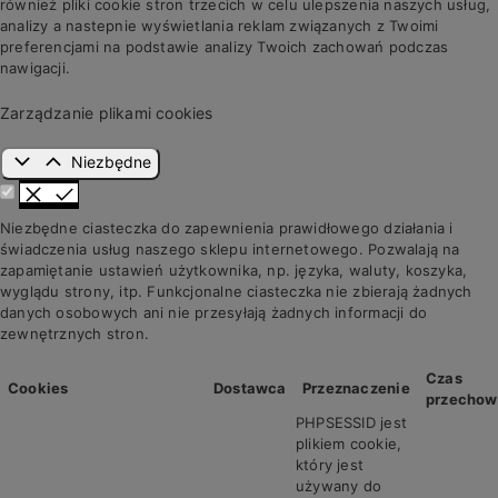
również pliki cookie stron trzecich w celu ulepszenia naszych usług,
analizy a nastepnie wyświetlania reklam związanych z Twoimi
preferencjami na podstawie analizy Twoich zachowań podczas
nawigacji.
Zarządzanie plikami cookies
Niezbędne
Niezbędne ciasteczka do zapewnienia prawidłowego działania i
świadczenia usług naszego sklepu internetowego. Pozwalają na
zapamiętanie ustawień użytkownika, np. języka, waluty, koszyka,
wyglądu strony, itp. Funkcjonalne ciasteczka nie zbierają żadnych
danych osobowych ani nie przesyłają żadnych informacji do
zewnętrznych stron.
Czas
Cookies
Dostawca
Przeznaczenie
przechow
PHPSESSID jest
plikiem cookie,
który jest
używany do