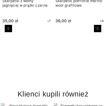
Skarpetki z wełny
Skarpetki półfrotte merino
jagnięcej w prążki czarne
wool grafitowe
35,00 zł
36,00 zł
+7
+9
Poprzedni
Nast
Klienci kupili również