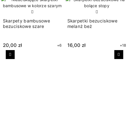
Skarpety bambusowe
Skarpetki bezuciskowe
bezuciskowe szare
melanż beż
20,00 zł
16,00 zł
+6
+18
Poprzedni
Nast