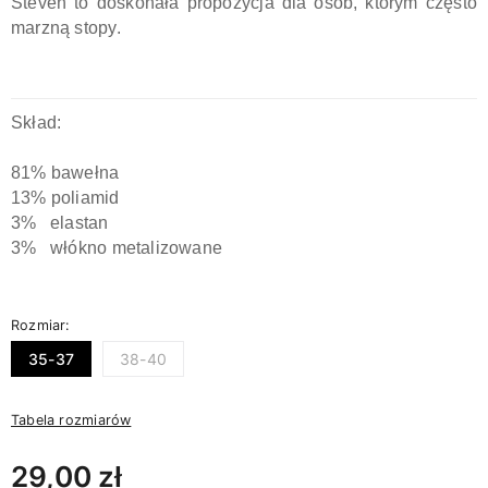
Steven to doskonała propozycja dla osób, którym często
marzną stopy.
Skład:
81% bawełna
13% poliamid
3% elastan
3% włókno metalizowane
Rozmiar:
35-37
38-40
Tabela rozmiarów
29,00 zł