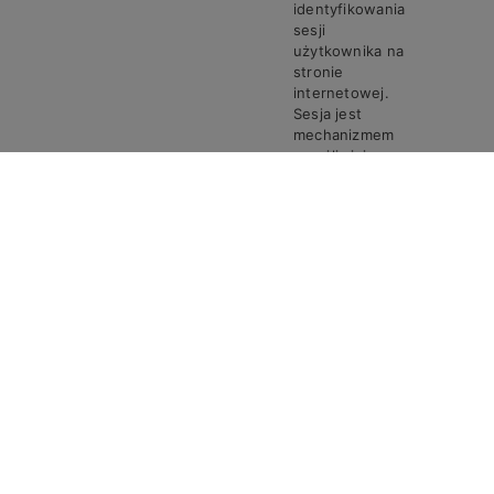
identyfikowania
sesji
użytkownika na
stronie
internetowej.
Sesja jest
mechanizmem
umożliwiającym
zachowanie
stanu i
informacji o
użytkowniku
pomiędzy
poszczególnymi
żądaniami w
trakcie jednej
PHPSESSID
Steven
Sesja
sesji połączenia.
Ciasto
PHPSESSID
przechowuje
unikalny
identyfikator
sesji, który jest
wymagany do