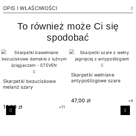
OPIS I WŁAŚCIWOŚCI
To również może Ci się
spodobać
Skarpetki wełniane
antypoślizgowe szare
Skarpetki bezuciskowe
melanż szary
47,00 zł
+4
16,00 zł
+11
Poprzedni
Nast