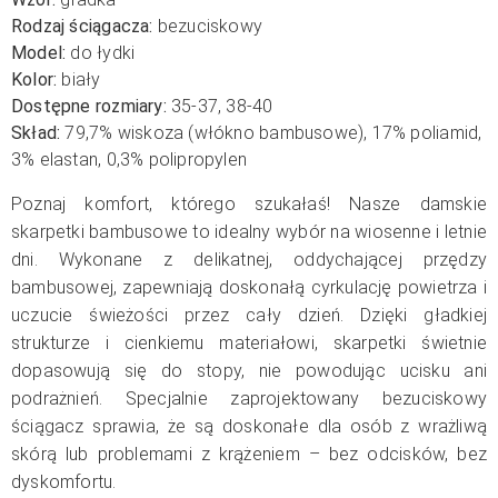
Rodzaj ściągacza:
bezuciskowy
Model:
do łydki
Kolor:
biały
Dostępne rozmiary:
35-37, 38-40
Skład:
79,7
% wiskoza (włókno bambusowe),
17% poliamid,
3
% elastan, 0,3% polipropylen
Poznaj komfort, którego szukałaś! Nasze damskie
skarpetki bambusowe to idealny wybór na wiosenne i letnie
dni. Wykonane z delikatnej, oddychającej przędzy
bambusowej, zapewniają doskonałą cyrkulację powietrza i
uczucie świeżości przez cały dzień.
Dzięki gładkiej
strukturze i cienkiemu materiałowi, skarpetki świetnie
dopasowują się do stopy, nie powodując ucisku ani
podrażnień. Specjalnie zaprojektowany bezuciskowy
ściągacz sprawia, że są doskonałe dla osób z wrażliwą
skórą lub problemami z krążeniem – bez odcisków, bez
dyskomfortu.