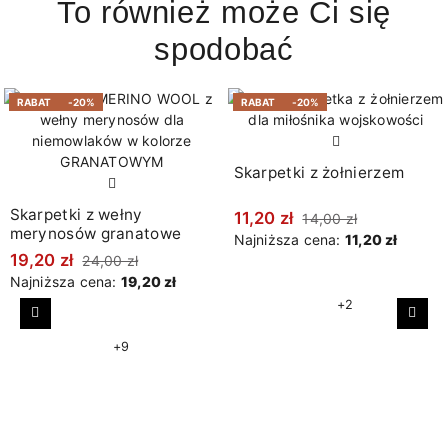
To również może Ci się
spodobać
RABAT
-20%
RABAT
-20%
Skarpetki z żołnierzem
Skarpetki z wełny
11,20 zł
14,00 zł
merynosów granatowe
Najniższa cena:
11,20 zł
19,20 zł
24,00 zł
Najniższa cena:
19,20 zł
+2
Poprzedni
Nast
+9