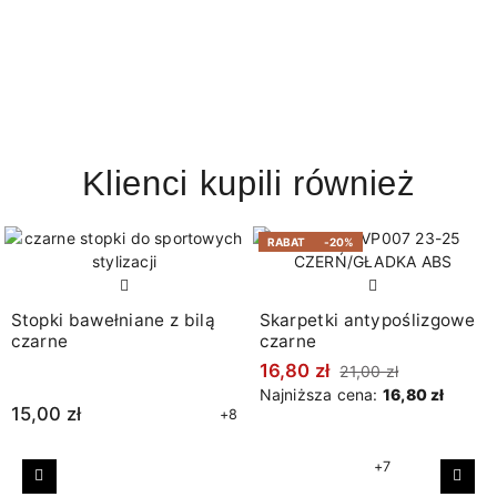
Klienci kupili również
RABAT
-20%
Stopki bawełniane z bilą
Skarpetki antypoślizgowe
czarne
czarne
16,80 zł
21,00 zł
Najniższa cena:
16,80 zł
15,00 zł
+8
+7
Poprzedni
Nast