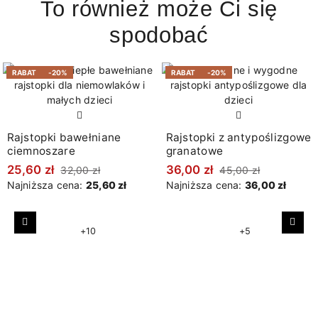
To również może Ci się
spodobać
RABAT
-20%
RABAT
-20%
Rajstopki bawełniane
Rajstopki z antypoślizgowe
ciemnoszare
granatowe
25,60 zł
36,00 zł
32,00 zł
45,00 zł
Najniższa cena:
25,60 zł
Najniższa cena:
36,00 zł
Poprzedni
Nast
+10
+5