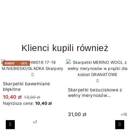
Klienci kupili również
RABAT
-20%
Skarpetki bawełniane
błękitne
Skarpetki bezuciskowe z
wełny merynosów
10,40 zł
13,00 zł
granatowe
Najniższa cena:
10,40 zł
31,00 zł
+15
+7
Poprzedni
Nast