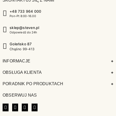
SKONTAKTUJ SIĘ Z NAMI
+48 733 964 000
Pon-Pt 8:00-16.00
sklep@steven.pl
Odpowiedź do 24h
Goleńsko 87
Chąśno 99-413
+
INFORMACJE
+
OBSŁUGA KLIENTA
+
PORADNIK PO PRODUKTACH
OBSERWUJ NAS
FACEBOOK
INSTAGRAM
LINKEDIN
TIKTOK