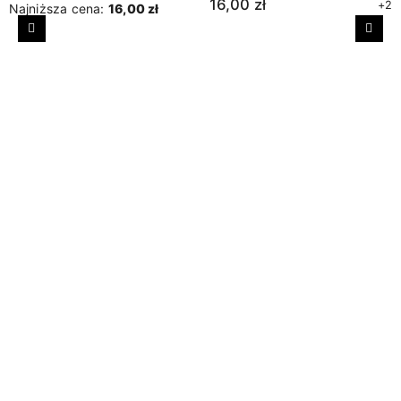
16,00 zł
+2
Najniższa cena:
16,00 zł
Poprzedni
Nast