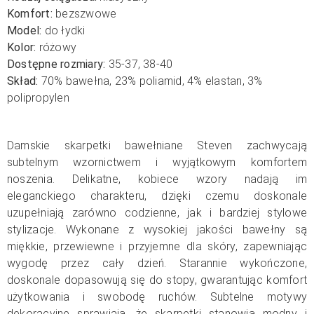
Komfort:
bezszwowe
Model:
do łydki
Kolor:
różowy
Dostępne rozmiary:
35-37, 38-40
Skład:
70% bawełna, 23% poliamid,
4% elastan, 3%
polipropylen
Damskie skarpetki bawełniane Steven zachwycają
subtelnym wzornictwem i wyjątkowym komfortem
noszenia. Delikatne, kobiece wzory nadają im
eleganckiego charakteru, dzięki czemu doskonale
uzupełniają zarówno codzienne, jak i bardziej stylowe
stylizacje.
Wykonane z wysokiej jakości bawełny są
miękkie, przewiewne i przyjemne dla skóry, zapewniając
wygodę przez cały dzień. Starannie wykończone,
doskonale dopasowują się do stopy, gwarantując komfort
użytkowania i swobodę ruchów. Subtelne motywy
dekoracyjne sprawiają, że skarpetki stanowią modny i