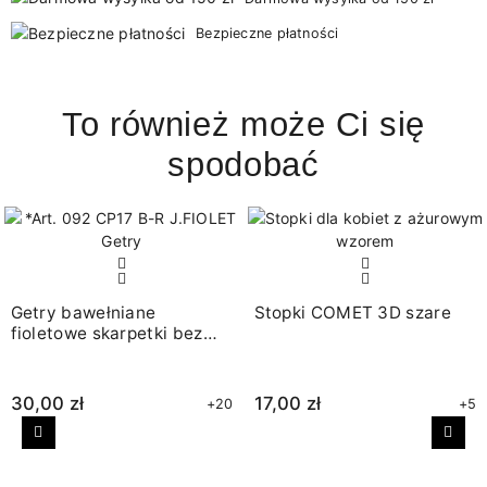
Bezpieczne płatności
To również może Ci się
spodobać
Getry bawełniane
Stopki COMET 3D szare
fioletowe skarpetki bez
stóp
30,00 zł
17,00 zł
+20
+5
Poprzedni
Nast