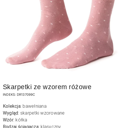
Skarpetki ze wzorem różowe
INDEKS:
DR137099C
Kolekcja:
bawełniana
Wygląd:
skarpetki wzorowane
Wzór:
kółka
Rodzaj ściągacza:
klasyczny