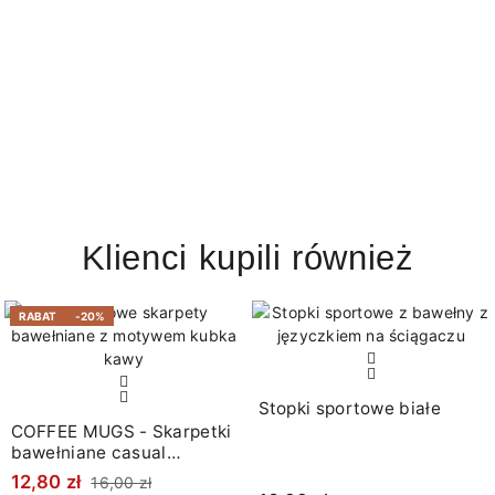
Klienci kupili również
RABAT
-20%
Stopki sportowe białe
COFFEE MUGS - Skarpetki
bawełniane casual
granatowe
12,80 zł
16,00 zł