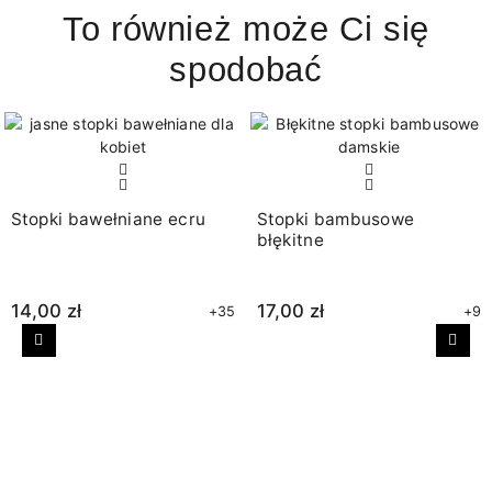
To również może Ci się
spodobać
Stopki bawełniane ecru
Stopki bambusowe
błękitne
14,00 zł
17,00 zł
+35
+9
Poprzedni
Nast