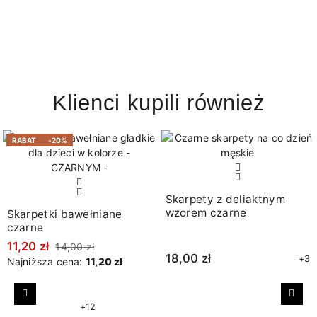
Klienci kupili również
RABAT
-20%
Skarpety z deliaktnym
wzorem czarne
Skarpetki bawełniane
czarne
11,20 zł
14,00 zł
18,00 zł
+3
Najniższa cena:
11,20 zł
Poprzedni
Nast
+12