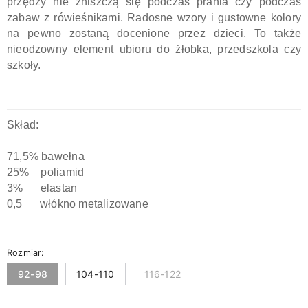
przędzy nie zniszczą się podczas prania czy podczas
zabaw z rówieśnikami. Radosne wzory i gustowne kolory
na pewno zostaną docenione przez dzieci. To także
nieodzowny element ubioru do żłobka, przedszkola czy
szkoły.
Skład:
71,5% bawełna
25% poliamid
3% elastan
0,5 włókno metalizowane
Rozmiar:
92-98
104-110
116-122