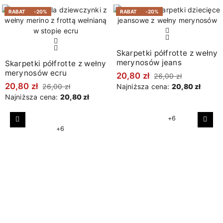
RABAT
-20%
RABAT
-20%
Skarpetki półfrotte z wełny
merynosów jeans
Skarpetki półfrotte z wełny
merynosów ecru
20,80 zł
26,00 zł
20,80 zł
26,00 zł
Najniższa cena:
20,80 zł
Najniższa cena:
20,80 zł
+6
Poprzedni
Nast
+6