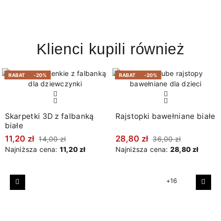
Klienci kupili również
RABAT
-20%
RABAT
-20%
Skarpetki 3D z falbanką
Rajstopki bawełniane białe
białe
11,20 zł
28,80 zł
14,00 zł
36,00 zł
Najniższa cena:
11,20 zł
Najniższa cena:
28,80 zł
+16
Poprzedni
Nast