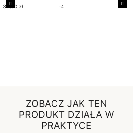
30,00 zł
Poprzedni
Nast
+4
ZOBACZ JAK TEN
PRODUKT DZIAŁA W
PRAKTYCE