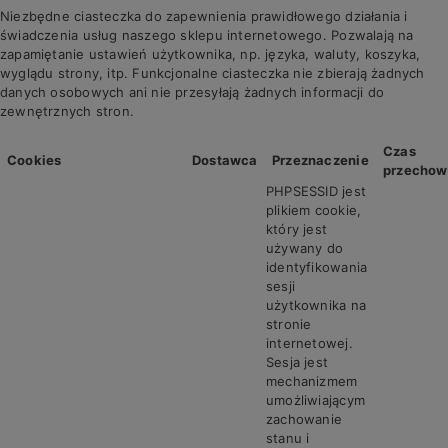
Niezbędne ciasteczka do zapewnienia prawidłowego działania i
świadczenia usług naszego sklepu internetowego. Pozwalają na
zapamiętanie ustawień użytkownika, np. języka, waluty, koszyka,
wyglądu strony, itp. Funkcjonalne ciasteczka nie zbierają żadnych
danych osobowych ani nie przesyłają żadnych informacji do
zewnętrznych stron.
Czas
Cookies
Dostawca
Przeznaczenie
przechow
PHPSESSID jest
plikiem cookie,
który jest
używany do
identyfikowania
sesji
użytkownika na
stronie
internetowej.
Sesja jest
mechanizmem
umożliwiającym
zachowanie
stanu i