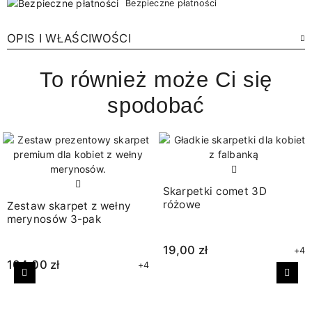
Bezpieczne płatności
OPIS I WŁAŚCIWOŚCI
To również może Ci się
spodobać
Skarpetki comet 3D
różowe
Zestaw skarpet z wełny
merynosów 3-pak
19,00 zł
+4
104,00 zł
+4
Poprzedni
Nast