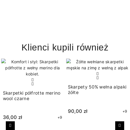
Klienci kupili również
Skarpety 50% wełna alpaki
żółte
Skarpetki półfrotte merino
wool czarne
90,00 zł
+9
36,00 zł
+9
Poprzedni
Nast