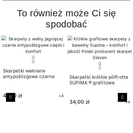
To również może Ci się
spodobać
Skarpetki wełniane
antypoślizgowe czarne
Skarpetki krótkie półfrotte
SUPIMA ® grafitowe
47,00 zł
+4
Poprzedni
Nast
34,00 zł
+4