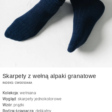
Skarpety z wełną alpaki granatowe
INDEKS:
CW005044A
Kolekcja:
wełniana
Wygląd:
skarpety jednokolorowe
Wzór:
prążki
Rodzaj ściągacza:
delikatny