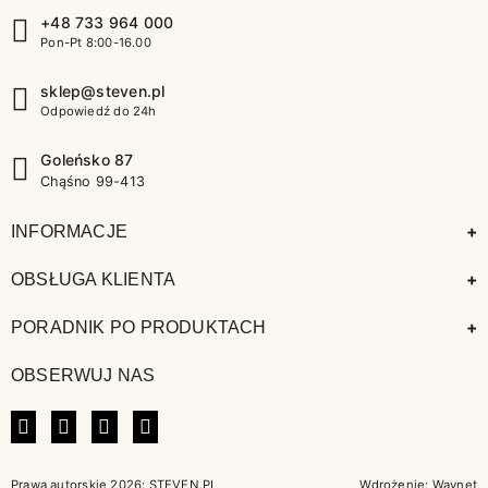
+48 733 964 000
Pon-Pt 8:00-16.00
sklep@steven.pl
Odpowiedź do 24h
Goleńsko 87
Chąśno 99-413
+
INFORMACJE
+
OBSŁUGA KLIENTA
+
PORADNIK PO PRODUKTACH
OBSERWUJ NAS
FACEBOOK
INSTAGRAM
LINKEDIN
TIKTOK
Prawa autorskie 2026: STEVEN.PL
Wdrożenie:
Waynet