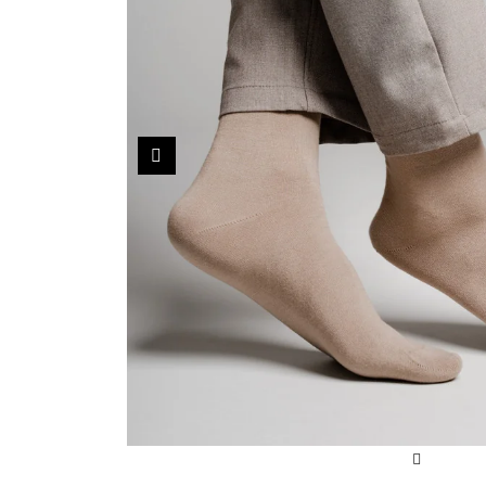
Sportowe
Ciepłe
Anty
Antypoślizgowe
Rozmiar
Do s
Ciepłe
Ciep
RAJSTOPY
GE
Poprzedni
OPAK
Ciepłe
Jedn
Wzo
Ciep