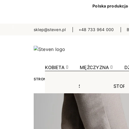
Polska produkcja
sklep@steven.pl
+48 733 964 000
B
KOBIETA
MĘŻCZYZNA
D
STRONA GŁÓWNA
MĘŻCZYZNA
SKARPETKI
STOPKI
STOPK
SKA
Jednokolorowe
Jednok
Jedn
Niewidoczne
Niewid
Wzo
Wzorowane
Wzorow
Bezu
Bezuciskowe
Sporto
Spo