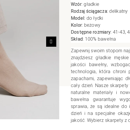
Wzór:
gładkie
poślizgowe
Antypoślizgowe
Sportow
Rodzaj ściągacza:
delikatny
 XL
pania
Ciepłe
Ciepłe
Model:
do łydki
łe
Do spania
Kolor:
beżowy
Dostępne rozmiary:
41-43, 
GETRY
NOWOŚ
Rozmiar XL
Skład:
100
% bawełna
TRY
NOWOŚCI
OPAKOWANIA
Jednokolorowe
Następny
Zapewnij swoim stopom naj
OWANIA
okolorowe
Wzorowane
znajdziesz gładkie męski
rowane
jakości bawełny, wzbogac
technologia, która chroni 
łe
zapachami, zapewniając dł
cały dzień. Nasze skarpet
naturalne materiały i no
bawełna gwarantuje wygo
sprawia, że są idealne do
dzień i na specjalne okaz
jakość. Wybierz skarpety z 