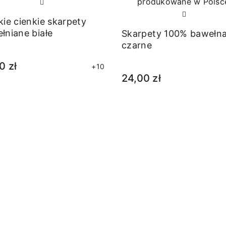
kie cienkie skarpety
łniane białe
Skarpety 100% bawełn
czarne
0 zł
+10
24,00 zł