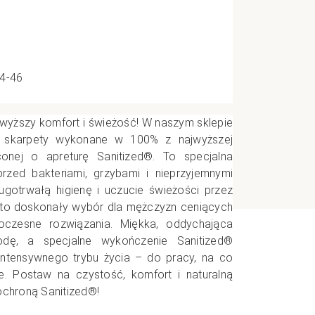
e
44-46
CI
wyższy komfort i świeżość! W naszym sklepie
e skarpety wykonane w 100% z najwyższej
onej o apreturę Sanitized®. To specjalna
przed bakteriami, grzybami i nieprzyjemnymi
ugotrwałą higienę i uczucie świeżości przez
y to doskonały wybór dla mężczyzn ceniących
woczesne rozwiązania. Miękka, oddychająca
dę, a specjalne wykończenie Sanitized®
 intensywnego trybu życia – do pracy, na co
je. Postaw na czystość, komfort i naturalną
ochroną Sanitized®!