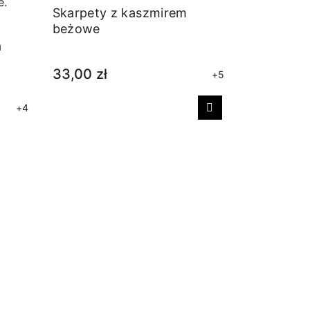
Skarpety z kaszmirem
beżowe
a
33,00 zł
+5
+4
Następny
Skarpetki 
czarne
30,00 zł