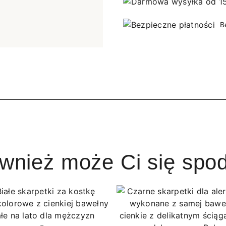
B
ównież może Ci się spo