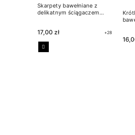
Skarpety bawełniane z
delikatnym ściągaczem
Krót
bordowe
bawe
17,00 zł
+28
16,0
Poprzedni