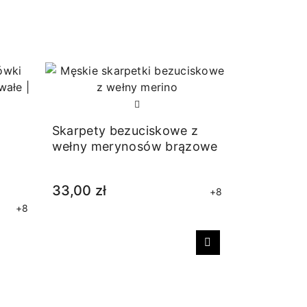
RABAT
Skarpety bezuciskowe z
wełny merynosów brązowe
33,00 zł
+8
+8
Następny
Rajstopki 