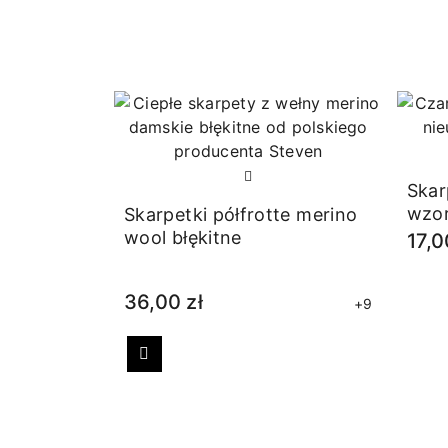
Skar
wzo
Skarpetki półfrotte merino
wool błękitne
17,0
36,00 zł
+9
Poprzedni