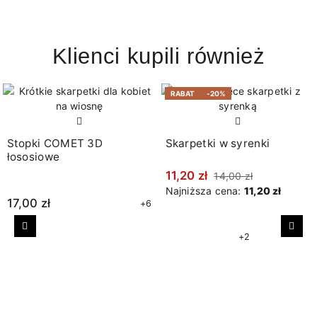
Klienci kupili również
RABAT
-20%
Stopki COMET 3D
Skarpetki w syrenki
łososiowe
11,20 zł
14,00 zł
Najniższa cena:
11,20 zł
17,00 zł
+6
Poprzedni
Nast
+2