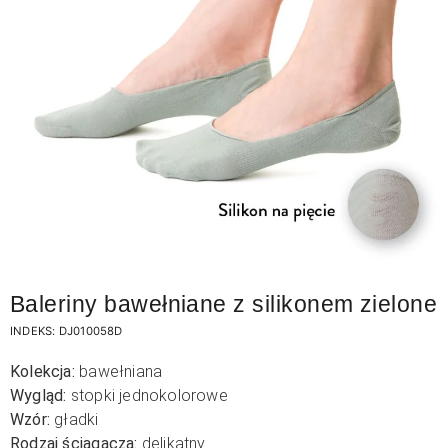
Baleriny bawełniane z silikonem zielone
INDEKS:
DJ010058D
Kolekcja:
bawełniana
Wygląd:
stopki jednokolorowe
Wzór:
gładki
Rodzaj ściągacza:
delikatny