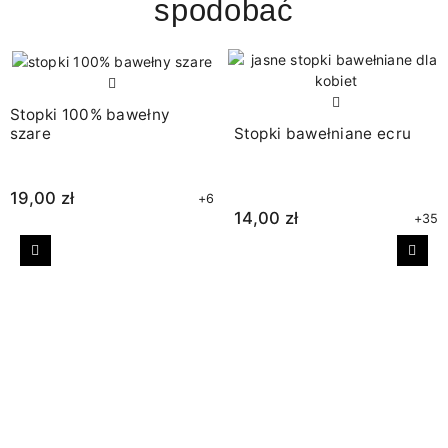
spodobać
Stopki 100% bawełny
szare
Stopki bawełniane ecru
19,00 zł
+6
14,00 zł
+35
Poprzedni
Nast