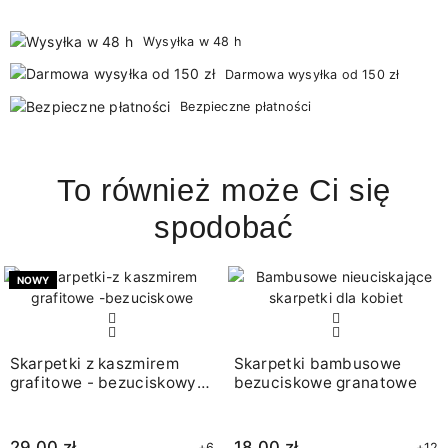
Wysyłka w 48 h
Darmowa wysyłka od 150 zł
Bezpieczne płatności
To również może Ci się
spodobać
NOWY
Skarpetki z kaszmirem
Skarpetki bambusowe
grafitowe - bezuciskowy
bezuciskowe granatowe
ściągacz
29,00 zł
18,00 zł
+6
+12