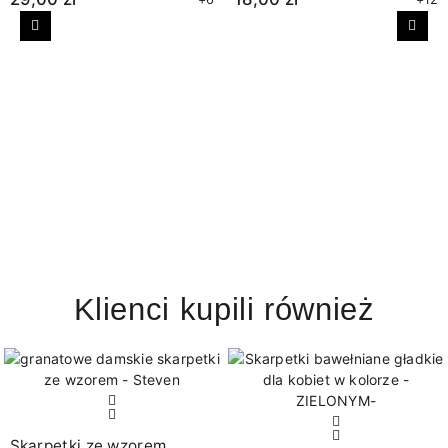
Poprzedni
Nast
Klienci kupili również
Skarpetki ze wzorem