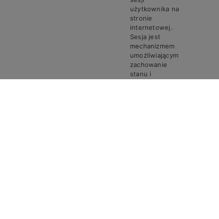
użytkownika na
stronie
internetowej.
Sesja jest
mechanizmem
umożliwiającym
zachowanie
stanu i
informacji o
użytkowniku
pomiędzy
poszczególnymi
żądaniami w
trakcie jednej
PHPSESSID
Steven
Sesja
sesji połączenia.
Ciasto
PHPSESSID
przechowuje
unikalny
identyfikator
sesji, który jest
wymagany do
przetwarzania