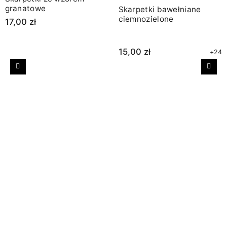
granatowe
Skarpetki bawełniane
ciemnozielone
17,00 zł
15,00 zł
+24
Poprzedni
Nast