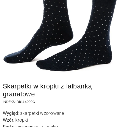
Skarpetki w kropki z falbanką
granatowe
INDEKS:
DR144099C
Wygląd:
skarpetki wzorowane
Wzór:
kropki
Rodzaj ściągacza:
falbanka